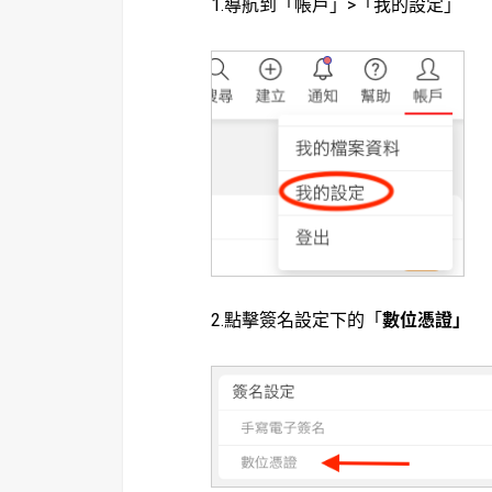
1.導航到「帳戶」>「我的設定」
2.點擊簽名設定下的「
數位憑證」