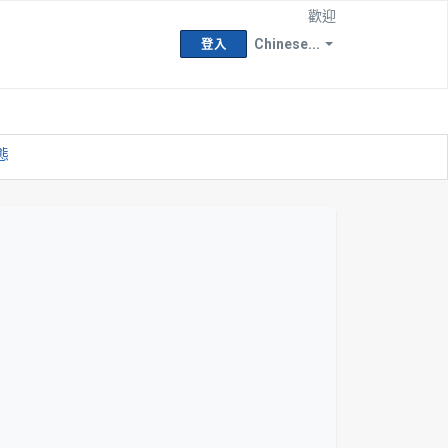
歡迎
Chinese...
登入
態